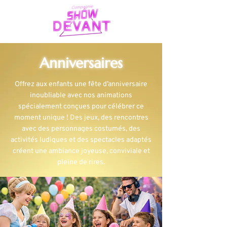
Anniversaires
Offrez aux enfants une fête d’anniversaire
inoubliable avec nos animations
spécialement conçues pour célébrer ce
moment unique ! Des jeux, des rencontres
avec des personnages costumés, des
activités ludiques et des spectacles adaptés
créent une ambiance joyeuse, conviviale et
pleine de rires.