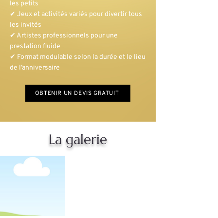
les petits
✔ Jeux et activités variés pour divertir tous
les invités
✔ Artistes professionnels pour une
prestation fluide
✔ Format modulable selon la durée et le lieu
de l’anniversaire
OBTENIR UN DEVIS GRATUIT
La galerie