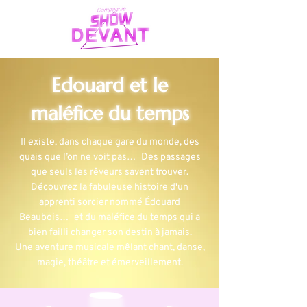
Edouard et le
maléfice du temps
Il existe, dans chaque gare du monde, des
quais que l’on ne voit pas… Des passages
que seuls les rêveurs savent trouver.
Découvrez la fabuleuse histoire d'un
apprenti sorcier nommé Édouard
Beaubois… et du maléfice du temps qui a
bien failli changer son destin à jamais.
Une aventure musicale mêlant chant, danse,
magie, théâtre et émerveillement.