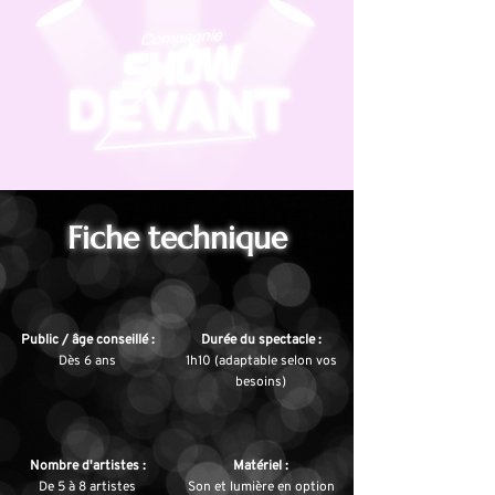
Fiche technique
Public / âge conseillé :
Durée du spectacle :
Dès 6 ans
1h10
(adaptable selon vos
besoins)
Nombre d'artistes :
Matériel :
De 5 à 8 artistes
Son et lumière en option