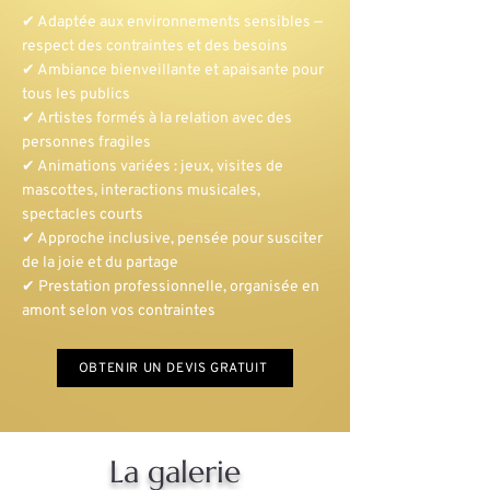
✔ Adaptée aux environnements sensibles —
respect des contraintes et des besoins
✔ Ambiance bienveillante et apaisante pour
tous les publics
✔ Artistes formés à la relation avec des
personnes fragiles
✔ Animations variées : jeux, visites de
mascottes, interactions musicales,
spectacles courts
✔ Approche inclusive, pensée pour susciter
de la joie et du partage
✔ Prestation professionnelle, organisée en
amont selon vos contraintes
OBTENIR UN DEVIS GRATUIT
La galerie