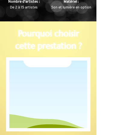
Nombre d'artistes :
Matériel :
De 2 à 15 artistes
Son et lumière en option
Pourquoi choisir
cette prestation ?