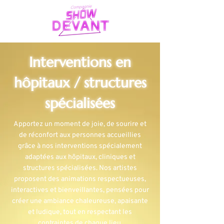
Interventions en
hôpitaux / structures
spécialisées
Apportez un moment de joie, de sourire et
de réconfort aux personnes accueillies
grâce à nos interventions spécialement
adaptées aux hôpitaux, cliniques et
structures spécialisées. Nos artistes
proposent des animations respectueuses,
interactives et bienveillantes, pensées pour
créer une ambiance chaleureuse, apaisante
et ludique, tout en respectant les
contraintes de chaque lieu.