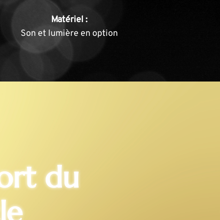
Matériel :
Son et lumière en option
fort du
le