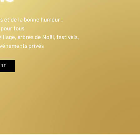
s et de la bonne humeur !
pour tous
illage, arbres de Noël, festivals,
événements privés
UIT