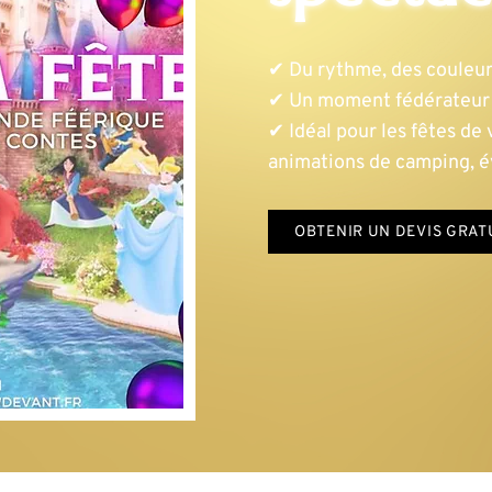
✔ Du rythme, des couleur
✔ Un moment fédérateur 
✔ Idéal pour les fêtes de v
animations de camping, 
OBTENIR UN DEVIS GRAT