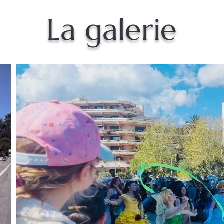
La galerie