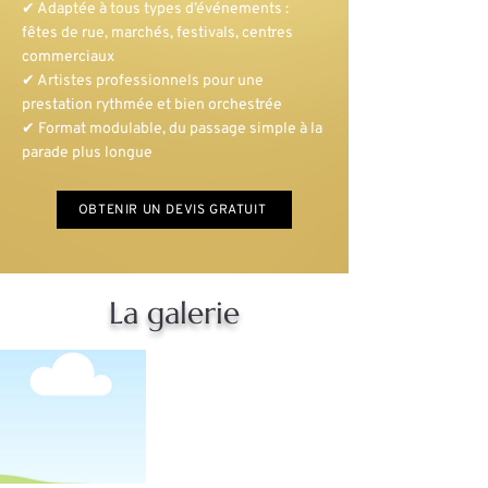
✔ Adaptée à tous types d’événements :
fêtes de rue, marchés, festivals, centres
commerciaux
✔ Artistes professionnels pour une
prestation rythmée et bien orchestrée
✔ Format modulable, du passage simple à la
parade plus longue
OBTENIR UN DEVIS GRATUIT
La galerie