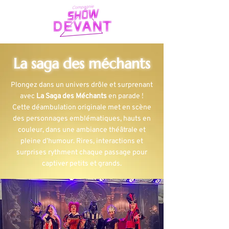
La saga des méchants
Plongez dans un univers drôle et surprenant
avec
La Saga des Méchants
en parade !
Cette déambulation originale met en scène
des personnages emblématiques, hauts en
couleur, dans une ambiance théâtrale et
pleine d’humour. Rires, interactions et
surprises rythment chaque passage pour
captiver petits et grands.