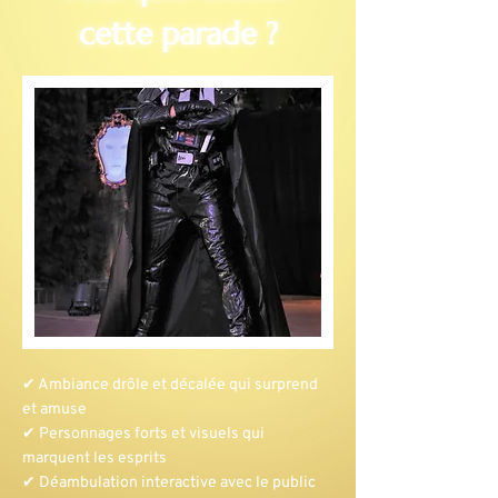
cette parade ?
✔ Ambiance drôle et décalée qui surprend
et amuse
✔ Personnages forts et visuels qui
marquent les esprits
✔ Déambulation interactive avec le public